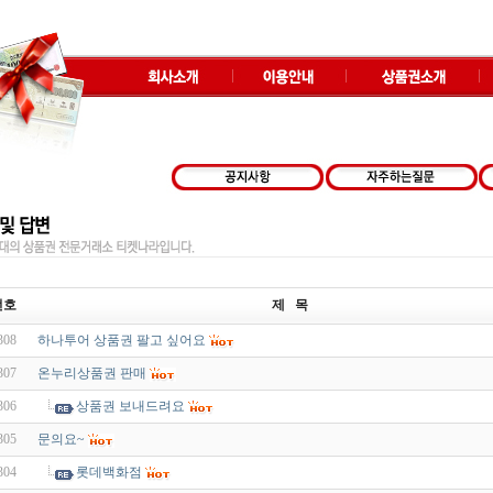
번호
제 목
308
하나투어 상품권 팔고 싶어요
307
온누리상품권 판매
306
상품권 보내드려요
305
문의요~
304
롯데백화점