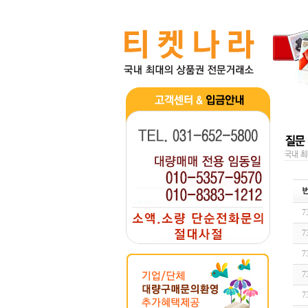
7
7
7
7
7