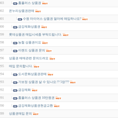
303
홈플러스 상품권
302
온누리상품권판매
301
수원 마이어스 상품권 얼마에 매입하나요?
300
금강제화상품권
299
롯데상품권 매입시세좀 부탁드립니다.
298
농협 상품권이요
297
이랜드 상품권 문의
296
상품권 매매관련 문의드려요
295
매입 문의합니다.
294
도서문화상품권판매
293
가보정 상품권 살 수 있나요:?? 5장???
292
금강제화
291
홈플러스 상품권 10만원권
290
금강제화상품권현금교환
289
상품권매입 문의