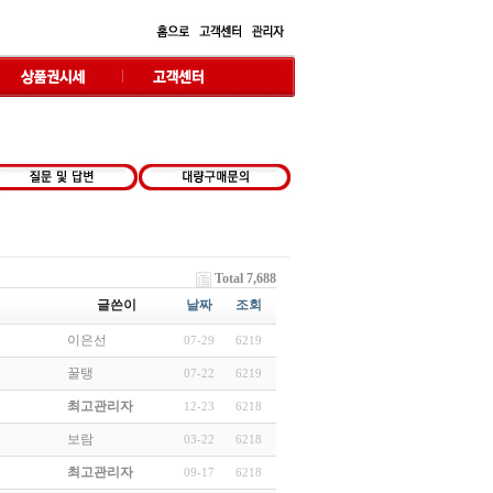
Total 7,688
글쓴이
날짜
조회
이은선
07-29
6219
꿀탱
07-22
6219
최고관리자
12-23
6218
보람
03-22
6218
최고관리자
09-17
6218