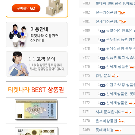
7483
롯데꺼 10만원권 10매필
7482
온누리상품권
7481
신세계상품권.
7480
뉴코아(이랜드)상
7479
온누리상품권 환
7478
롯데상품권 봉투 
7477
상품권 팔고 싶습
7476
신세계 상품권
7475
휴일 문의
7474
수원 가보정 상품
7473
신세계상품권, 롯
7472
신세계상품권
7471
시세 문의합니다~
7470
온누리상품권
7469
롯데백화점