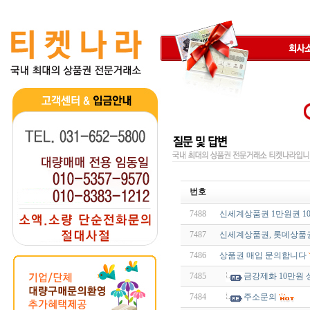
번호
7488
신세계상품권 1만원권 1
7487
신세계상품권, 롯데상품
7486
상품권 매입 문의합니다
7485
금강제화 10만원
7484
주소문의