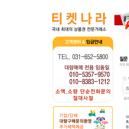
신
글쓴
5
혹
등